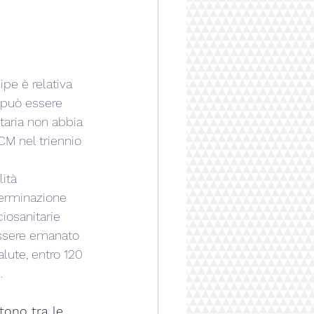
ipe è relativa 
 “può essere 
itaria non abbia 
CM nel triennio 
ità 
eterminazione 
ciosanitarie 
essere emanato 
lute, entro 120 
.
tono tra le 