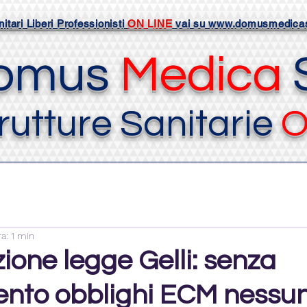
itari Liberi Professionisti
ON LINE
vai su www.domusmedicas
omus
Medica
S
rutture Sanitarie
O
a: 1 min
ione legge Gelli: senza
ento obblighi ECM nessu