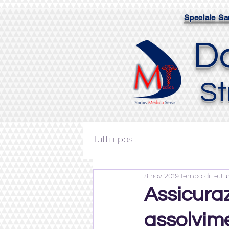
Speciale San
D
St
Tutti i post
8 nov 2019
Tempo di lettur
Assicuraz
assolvim