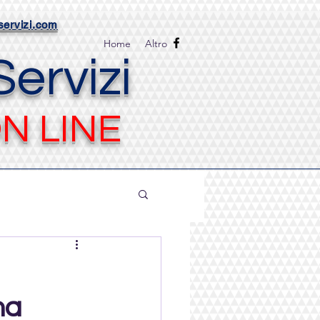
ervizi.com
Home
Altro
ervizi
N LINE
na