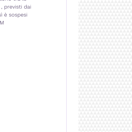
 previsti dai 
ì è sospesi 
CM 