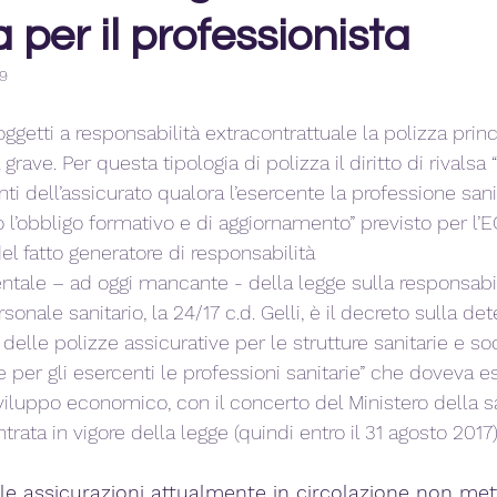
 per il professionista
19
oggetti a responsabilità extracontrattuale la polizza princ
 grave. Per questa tipologia di polizza il diritto di rivalsa
nti dell’assicurato qualora l’esercente la professione san
l’obbligo formativo e di aggiornamento” previsto per l’E
l fatto generatore di responsabilità
tale – ad oggi mancante - della legge sulla responsabil
sonale sanitario, la 24/17 c.d. Gelli, è il decreto sulla d
 delle polizze assicurative per le strutture sanitarie e so
e per gli esercenti le professioni sanitarie” che doveva 
viluppo economico, con il concerto del Ministero della sa
ntrata in vigore della legge (quindi entro il 31 agosto 2017)
elle assicurazioni attualmente in circolazione non met